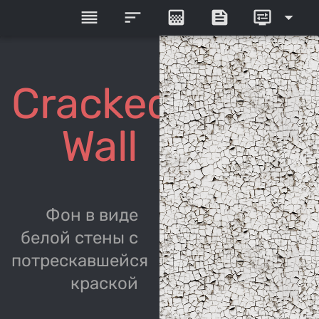
reorder
sort
gradient
feed
display_settings
arrow_drop_down
Cracked
Wall
Фон в виде
белой стены с
потрескавшейся
краской