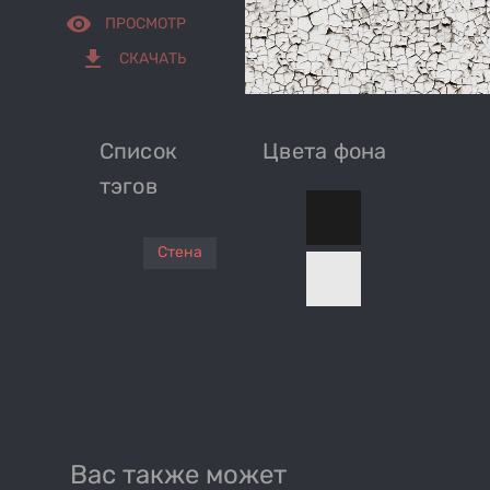
remove_red_eye
ПРОСМОТР
get_app
СКАЧАТЬ
Список
Цвета фона
тэгов
Стена
Вас также может