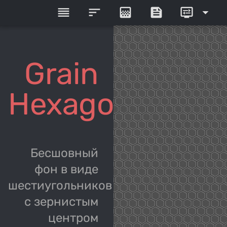
reorder
sort
gradient
feed
display_settings
arrow_drop_down
Grain
Hexagons
Бесшовный
фон в виде
шестиугольников
с зернистым
центром