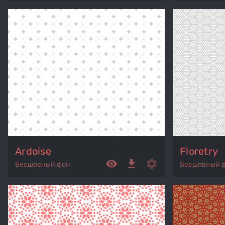
Ardoise
Floretry
remove_red_eye
get_app
settings
Бесшовный фон
Бесшовный 