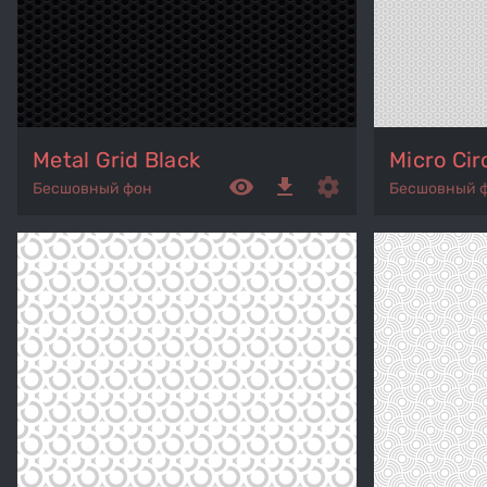
Metal Grid Black
Micro Cir
remove_red_eye
get_app
settings
Бесшовный фон
Бесшовный 