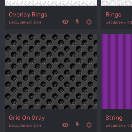
Overlay Rings
Ringo
remove_red_eye
get_app
settings
Бесшовный фон
Бесшовный 
Grid On Gray
String
remove_red_eye
get_app
settings
Бесшовный фон
Бесшовный 