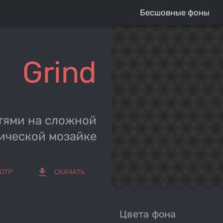
Бесшовные фоны
Grind
тями на сложной
ической мозайке
get_app
ОТР
СКАЧАТЬ
Цвета фона