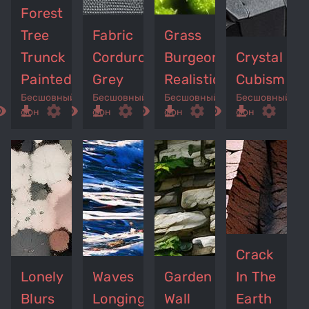
Forest
Tree
Fabric
Grass
Trunck
Corduroy
Burgeon
Crystal
Painted
Grey
Realistic
Cubism
Бесшовный
Бесшовный
Бесшовный
Бесшовный
ed_eye
get_app
settings
remove_red_eye
get_app
settings
remove_red_eye
get_app
settings
remove_red_eye
get_app
settings
фон
фон
фон
фон
Crack
Lonely
Waves
Garden
In The
Blurs
Longing
Wall
Earth