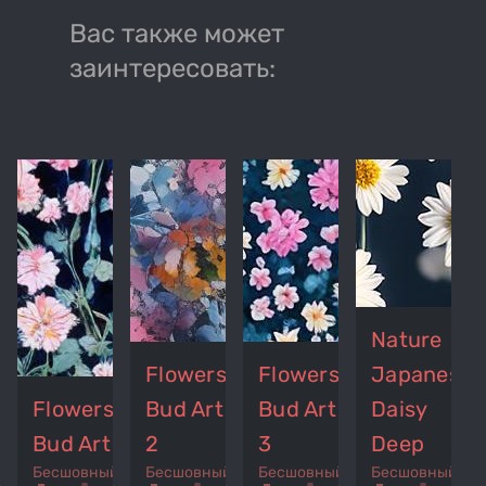
Вас также может
заинтересовать:
Nature
Flowers
Flowers
Japanese
Flowers
Bud Art
Bud Art
Daisy
Bud Art
2
3
Deep
Бесшовный
Бесшовный
Бесшовный
Бесшовный