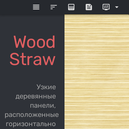
reorder
sort
gradient
feed
display_settings
arrow_drop_down
Wood
Straw
Узкие
деревянные
панели,
расположенные
горизонтально