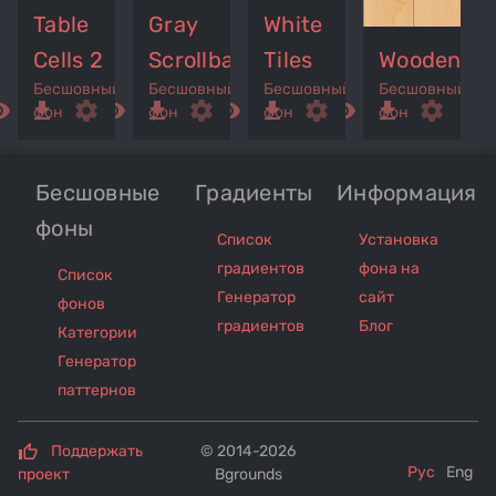
Table
Gray
White
Cells 2
Scrollbars
Tiles
Wooden
Бесшовный
Бесшовный
Бесшовный
Бесшовный
ed_eye
get_app
settings
remove_red_eye
get_app
settings
remove_red_eye
get_app
settings
remove_red_eye
get_app
settings
фон
фон
фон
фон
Бесшовные
Градиенты
Информация
фоны
Список
Установка
градиентов
фона на
Список
Генератор
сайт
фонов
градиентов
Блог
Категории
Генератор
паттернов
Поддержать
© 2014-2026
Рус
Eng
проект
Bgrounds