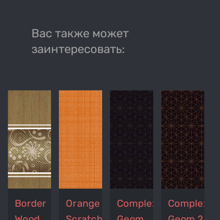
Вас также может
заинтересовать:
Border
Orange
Complex
Complex
Wood
Scratches
Geom
Geom 2