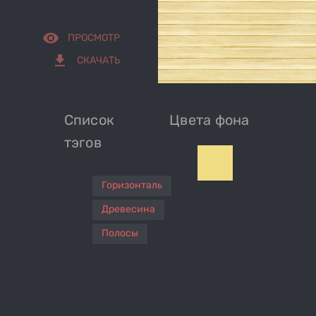
remove_red_eye
ПРОСМОТР
get_app
СКАЧАТЬ
Список
Цвета фона
тэгов
Горизонталь
Древесина
Полосы