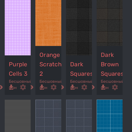
Orange
Dark
Purple
Scratches
Dark
Brown
Cells 3
2
Squares
Squares
Бесшовный
Бесшовный
Бесшовный
Бесшовный
ed_eye
get_app
settings
remove_red_eye
get_app
settings
remove_red_eye
get_app
settings
remove_red_eye
get_app
settings
фон
фон
фон
фон