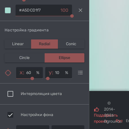
clear
100
Настройка градиента
Linear
Radial
Conic
Circle
Ellipse
x:
y:
%
%
Интерполяция цвета
©
2014-
Настройки фона
Поддержать
2026
Рус
E
проект
Bgrounds