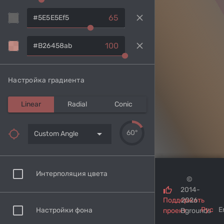
clear
65
clear
100
Настройка градиента
Linear
Radial
Conic
arrow_drop_down
60°
Custom Angle
Интерполяция цвета
©
2014-
Поддержать
2026
Рус
E
Настройки фона
проект
Bgrounds