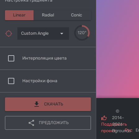
Настройка градиента
Linear
Radial
Conic
arrow_drop_down
120°
Custom Angle
Интерполяция цвета
Настройки фона
download
СКАЧАТЬ
©
2014-
share
ПРЕДЛОЖИТЬ
Поддержать
2026
Рус
E
проект
Bgrounds