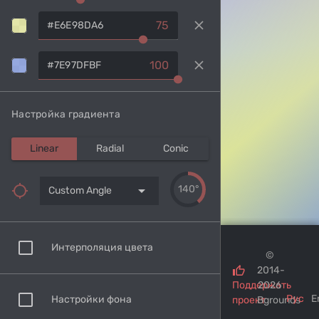
clear
75
clear
100
Настройка градиента
Linear
Radial
Conic
arrow_drop_down
140°
Custom Angle
Интерполяция цвета
©
2014-
Поддержать
2026
Рус
E
Настройки фона
проект
Bgrounds