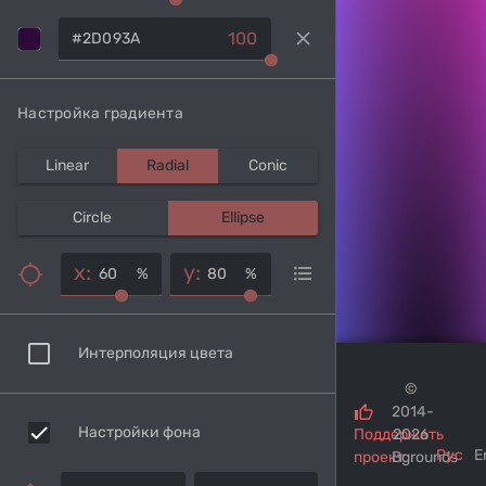
clear
100
Настройка градиента
Linear
Radial
Conic
Circle
Ellipse
x:
y:
%
%
Интерполяция цвета
©
2014-
Настройки фона
Поддержать
2026
Рус
E
проект
Bgrounds