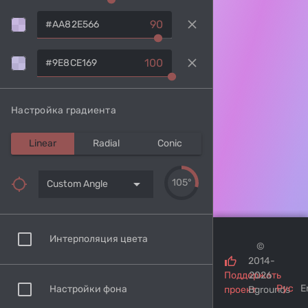
clear
90
clear
100
Настройка градиента
Linear
Radial
Conic
arrow_drop_down
105°
Custom Angle
Интерполяция цвета
©
2014-
Поддержать
2026
Рус
E
Настройки фона
проект
Bgrounds