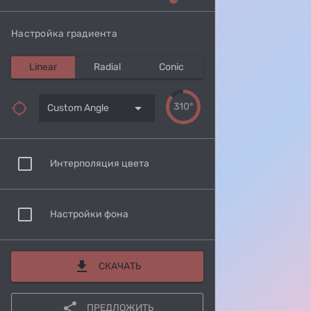
Настройка градиента
Linear
Radial
Conic
arrow_drop_down
310°
Custom Angle
Интерполяция цвета
Настройки фона
download
СКАЧАТЬ
share
ПРЕДЛОЖИТЬ