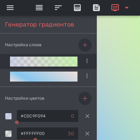
menu
reorder
sort
gradient
feed
display_settings
arrow_drop_down
Генератор градиентов
add
Настройка слоев
more_vert
more_vert
add
Настройки цветов
clear
0
clear
30