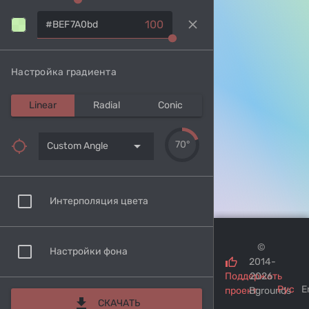
clear
100
Настройка градиента
Linear
Radial
Conic
arrow_drop_down
70°
Custom Angle
Интерполяция цвета
©
Настройки фона
2014-
Поддержать
2026
Рус
E
проект
Bgrounds
download
СКАЧАТЬ