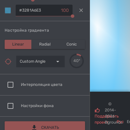
clear
100
Настройка градиента
Linear
Radial
Conic
arrow_drop_down
40°
Custom Angle
Интерполяция цвета
©
Настройки фона
2014-
Поддержать
2026
Рус
E
проект
Bgrounds
download
СКАЧАТЬ