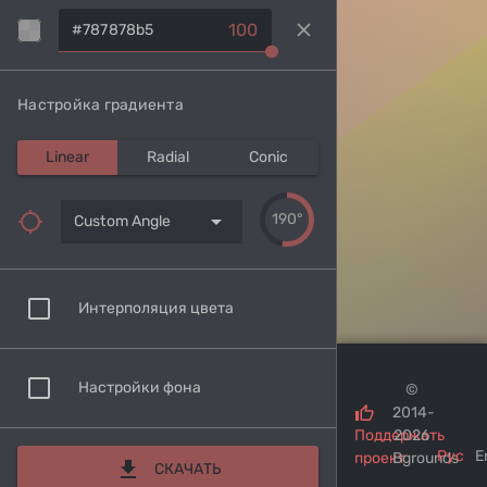
clear
100
Настройка градиента
Linear
Radial
Conic
arrow_drop_down
190°
Custom Angle
Интерполяция цвета
Настройки фона
©
2014-
Поддержать
2026
Рус
E
проект
Bgrounds
download
СКАЧАТЬ