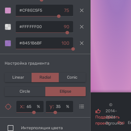
clear
75
clear
90
clear
100
Настройка градиента
Linear
Radial
Conic
Circle
Ellipse
©
x:
y:
%
%
2014-
Поддержать
2026
Рус
E
проект
Bgrounds
Интерполяция цвета