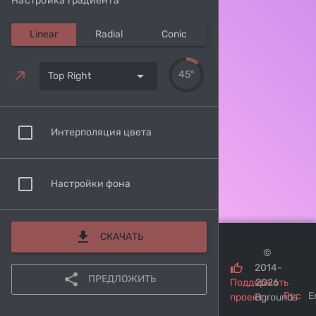
Настройка градиента
Linear
Radial
Conic
arrow_drop_down
45°
Top Right
Интерполяция цвета
Настройки фона
download
СКАЧАТЬ
©
2014-
share
ПРЕДЛОЖИТЬ
Поддержать
2026
Рус
E
проект
Bgrounds