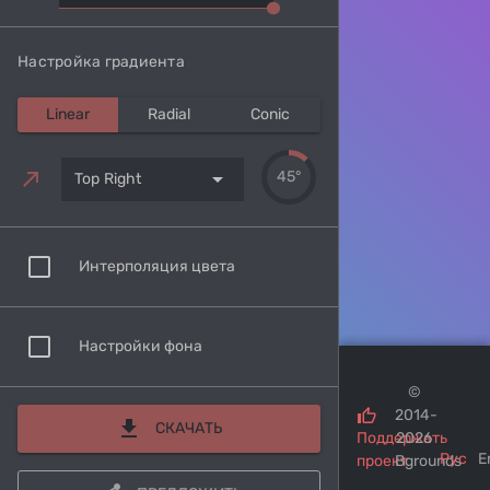
Настройка градиента
Linear
Radial
Conic
arrow_drop_down
45°
Top Right
Интерполяция цвета
Настройки фона
©
2014-
download
СКАЧАТЬ
Поддержать
2026
Рус
E
проект
Bgrounds