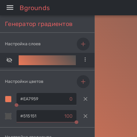
menu
Bgrounds
Генератор градиентов
add
Настройка слоев
more_vert
add
Настройки цветов
clear
0
clear
100