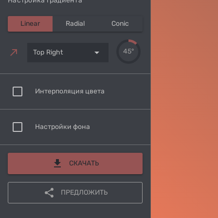
Настройка градиента
Linear
Radial
Conic
arrow_drop_down
45°
Top Right
Интерполяция цвета
Настройки фона
download
СКАЧАТЬ
share
ПРЕДЛОЖИТЬ