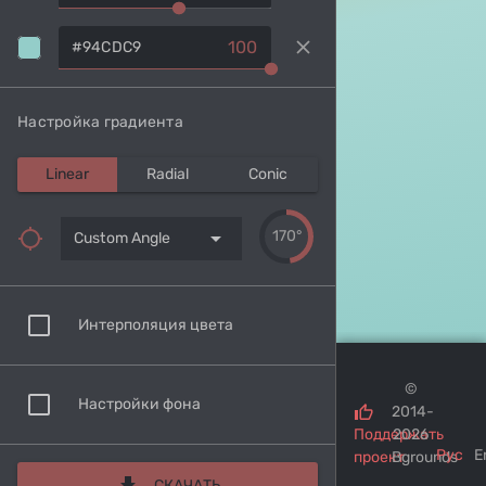
clear
100
Настройка градиента
Linear
Radial
Conic
arrow_drop_down
170°
Custom Angle
Интерполяция цвета
©
Настройки фона
2014-
Поддержать
2026
Рус
E
проект
Bgrounds
СКАЧАТЬ