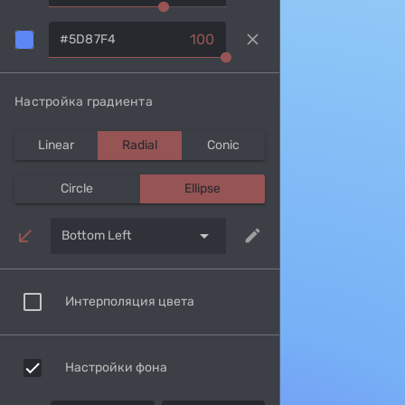
clear
100
Настройка градиента
Linear
Radial
Conic
Circle
Ellipse
arrow_drop_down
edit
Bottom Left
Интерполяция цвета
Настройки фона