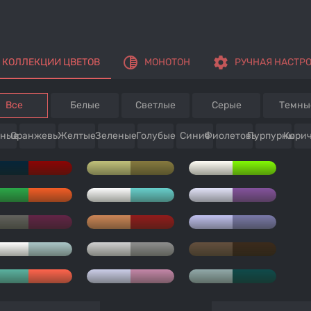
tonality
settings
КОЛЛЕКЦИИ ЦВЕТОВ
МОНОТОН
РУЧНАЯ НАСТР
Все
Белые
Светлые
Серые
Темны
сные
Оранжевые
Желтые
Зеленые
Голубые
Синие
Фиолетовые
Пурпурные
Кори