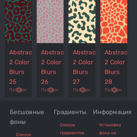
Abstract
Abstract
Abstract
Abstract
2 Color
2 Color
2 Color
2 Color
Blurs
Blurs
Blurs
Blurs
25
26
27
28
p
remove_red_eye
settings
get_app
remove_red_eye
settings
get_app
remove_red_eye
settings
get_app
settings
Паттерн
Паттерн
Паттерн
Паттерн
Бесшовные
Градиенты
Информация
фоны
Список
Установка
градиентов
фона на
Список