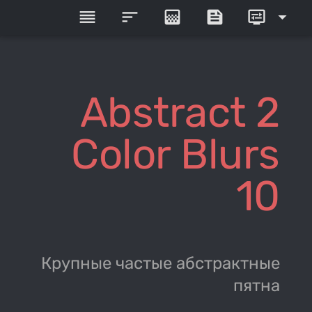
reorder
sort
gradient
feed
display_settings
arrow_drop_down
Abstract 2
Color Blurs
10
Крупные частые абстрактные
пятна