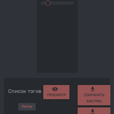
remove_red_eye
get_app
Список тэгов
ПРОСМОТР
СОХРАНИТЬ
КАК PNG
Пятна
get_app