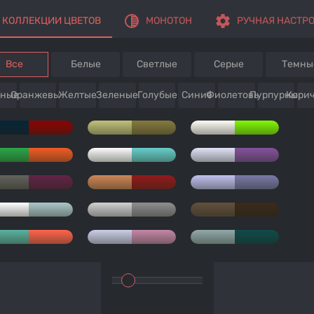
tonality
settings
КОЛЛЕКЦИИ ЦВЕТОВ
МОНОТОН
РУЧНАЯ НАСТР
Все
Белые
Светлые
Серые
Темны
сные
Оранжевые
Желтые
Зеленые
Голубые
Синие
Фиолетовые
Пурпурные
Кори