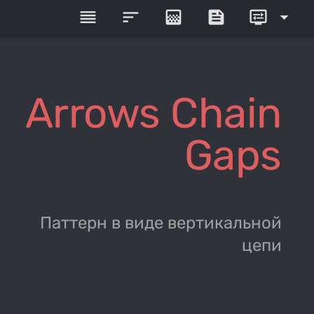
reorder
sort
gradient
feed
display_settings
arrow_drop_down
Arrows Chain
Gaps
Паттерн в виде вертикальной
цепи