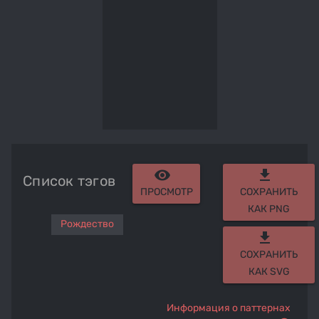
remove_red_eye
get_app
Список тэгов
ПРОСМОТР
СОХРАНИТЬ
КАК PNG
Рождество
get_app
СОХРАНИТЬ
КАК SVG
Информация о паттернах