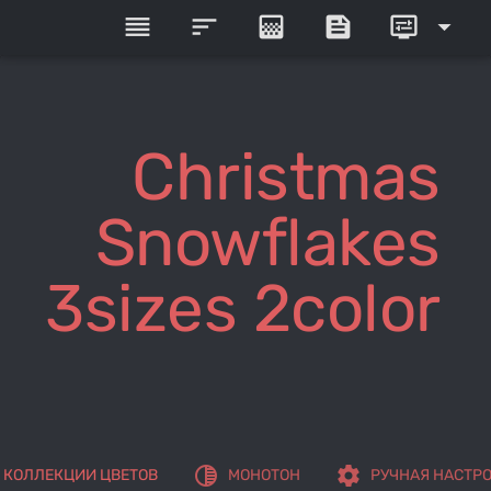
reorder
sort
gradient
feed
display_settings
arrow_drop_down
Christmas
Snowflakes
3sizes 2color
tonality
settings
КОЛЛЕКЦИИ ЦВЕТОВ
МОНОТОН
РУЧНАЯ НАСТР