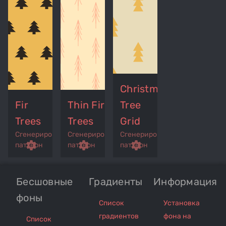
Christmas
Fir
Thin Fir
Tree
Trees
Trees
Grid
Сгенерированный
Сгенерированный
Сгенерированный
p
remove_red_eye
settings
get_app
remove_red_eye
settings
get_app
settings
паттерн
паттерн
паттерн
Бесшовные
Градиенты
Информация
фоны
Список
Установка
градиентов
фона на
Список