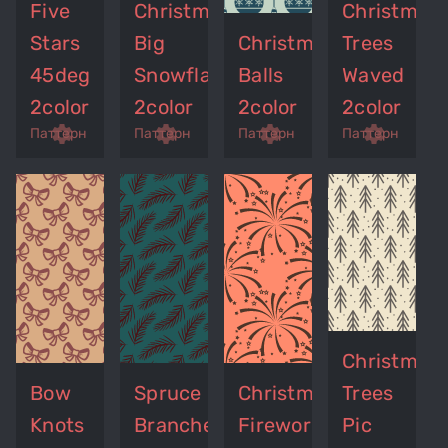
Five
Christmas
Christmas
Stars
Big
Christmas
Trees
45deg
Snowflakes
Balls
Waved
2color
2color
2color
2color
p
remove_red_eye
settings
get_app
remove_red_eye
settings
get_app
remove_red_eye
settings
get_app
settings
Паттерн
Паттерн
Паттерн
Паттерн
Christmas
Bow
Spruce
Christmas
Trees
Knots
Branches
Fireworks
Pic