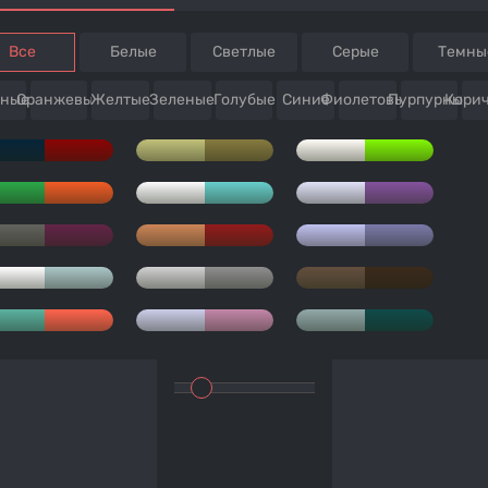
Все
Белые
Светлые
Серые
Темны
сные
Оранжевые
Желтые
Зеленые
Голубые
Синие
Фиолетовые
Пурпурные
Кори