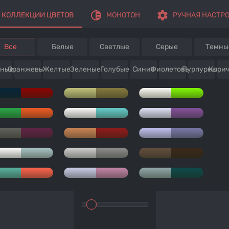
tonality
settings
КОЛЛЕКЦИИ ЦВЕТОВ
МОНОТОН
РУЧНАЯ НАСТР
Все
Белые
Светлые
Серые
Темны
сные
Оранжевые
Желтые
Зеленые
Голубые
Синие
Фиолетовые
Пурпурные
Кори