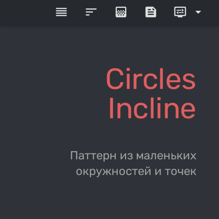
reorder
sort
gradient
feed
display_settings
arrow_drop_down
Circles
Incline
Паттерн из маленьких
окружностей и точек