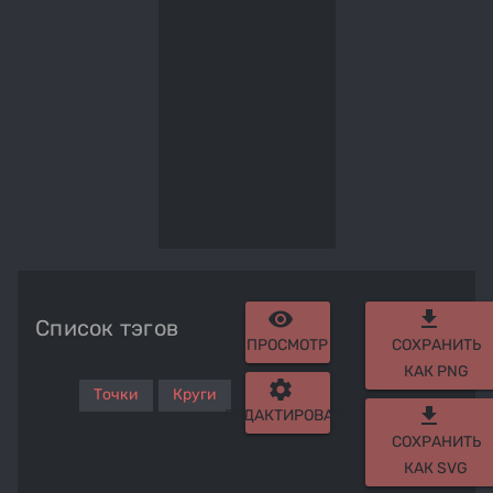
remove_red_eye
get_app
Список тэгов
ПРОСМОТР
СОХРАНИТЬ
КАК PNG
settings
Точки
Круги
get_app
РЕДАКТИРОВАТЬ
СОХРАНИТЬ
КАК SVG