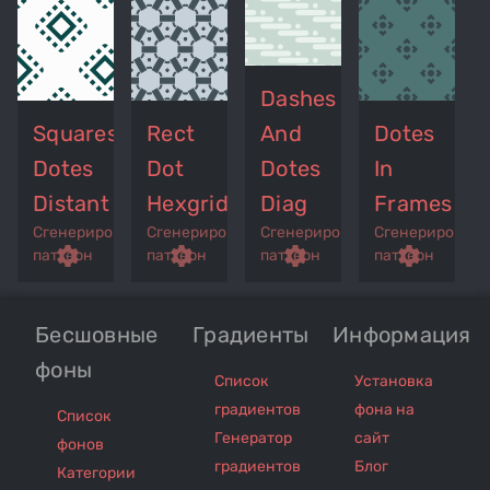
Dashes
Squares
Rect
And
Dotes
Dotes
Dot
Dotes
In
Distant
Hexgrid
Diag
Frames
Сгенерированный
Сгенерированный
Сгенерированный
Сгенерирован
p
remove_red_eye
settings
get_app
remove_red_eye
settings
get_app
remove_red_eye
settings
get_app
settings
паттерн
паттерн
паттерн
паттерн
Бесшовные
Градиенты
Информация
фоны
Список
Установка
градиентов
фона на
Список
Генератор
сайт
фонов
градиентов
Блог
Категории