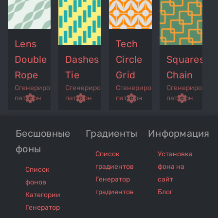
Lens
Tech
Double
Dashes
Circle
Squares
Rope
Tie
Grid
Chain
Сгенерированный
Сгенерированный
Сгенерированный
Сгенерирован
p
remove_red_eye
settings
get_app
remove_red_eye
settings
get_app
remove_red_eye
settings
get_app
settings
паттерн
паттерн
паттерн
паттерн
Бесшовные
Градиенты
Информация
фоны
Список
Установка
градиентов
фона на
Список
Генератор
сайт
фонов
градиентов
Блог
Категории
Генератор