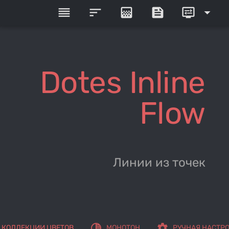
reorder
sort
gradient
feed
display_settings
arrow_drop_down
Dotes Inline
Flow
Линии из точек
tonality
settings
КОЛЛЕКЦИИ ЦВЕТОВ
МОНОТОН
РУЧНАЯ НАСТР