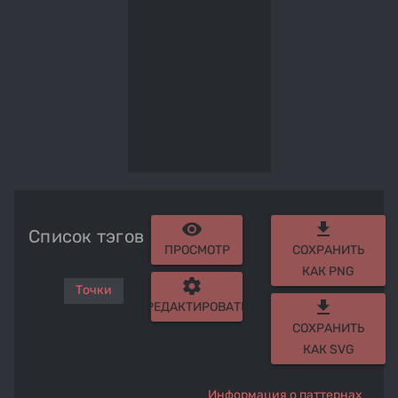
remove_red_eye
get_app
Список тэгов
ПРОСМОТР
СОХРАНИТЬ
КАК PNG
settings
Точки
get_app
РЕДАКТИРОВАТЬ
СОХРАНИТЬ
КАК SVG
Информация о паттернах