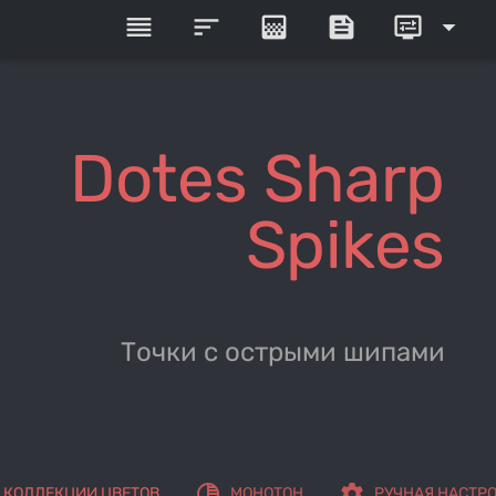
reorder
sort
gradient
feed
display_settings
arrow_drop_down
Dotes Sharp
Spikes
Точки с острыми шипами
tonality
settings
КОЛЛЕКЦИИ ЦВЕТОВ
МОНОТОН
РУЧНАЯ НАСТР