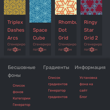
Triplex
Rhombus
Ringy
Dashes
Space
Dot
Star
Arcs
Cube
Grid
Grid 2
Сгенерированный
Сгенерированный
Сгенерированный
Сгенерирован
p
remove_red_eye
settings
get_app
remove_red_eye
settings
get_app
remove_red_eye
settings
get_app
settings
паттерн
паттерн
паттерн
паттерн
Бесшовные
Градиенты
Информация
фоны
Список
Установка
градиентов
фона на
Список
Генератор
сайт
фонов
градиентов
Блог
Категории
Генератор