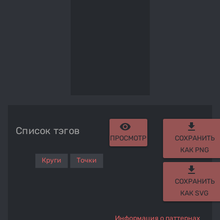
remove_red_eye
get_app
Список тэгов
ПРОСМОТР
СОХРАНИТЬ
КАК PNG
Круги
Точки
get_app
СОХРАНИТЬ
КАК SVG
Информация о паттернах