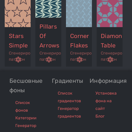
Pillars
Stars
Of
Corner
Diamonds
Simple
Arrows
Flakes
Table
Сгенерированный
Сгенерированный
Сгенерированный
Сгенерирован
p
remove_red_eye
settings
get_app
remove_red_eye
settings
get_app
remove_red_eye
settings
get_app
settings
паттерн
паттерн
паттерн
паттерн
Бесшовные
Градиенты
Информация
фоны
Список
Установка
градиентов
фона на
Список
Генератор
сайт
фонов
градиентов
Блог
Категории
Генератор