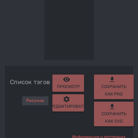
remove_red_eye
get_app
Список тэгов
ПРОСМОТР
СОХРАНИТЬ
КАК PNG
settings
Рисунок
get_app
РЕДАКТИРОВАТЬ
СОХРАНИТЬ
КАК SVG
Информация о паттернах