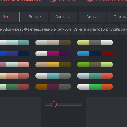
Все
Белые
Светлые
Серые
Темны
сные
Оранжевые
Желтые
Зеленые
Голубые
Синие
Фиолетовые
Пурпурные
Кори