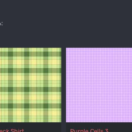
:
eck Shirt
Purple Cells 3