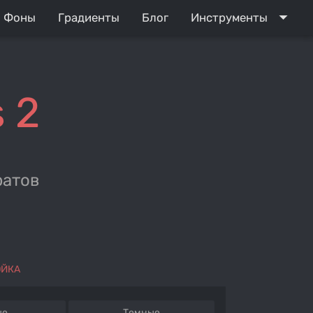
arrow_drop_down
Фоны
Градиенты
Блог
Инструменты
 2
ратов
ОЙКА
ые
Темные