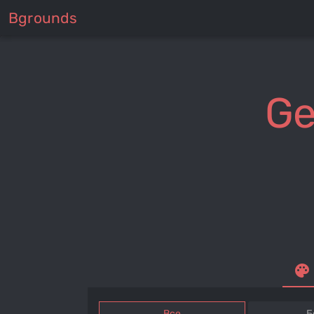
Bgrounds
Ge
palette
Все
Б