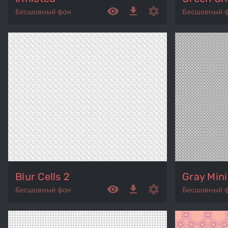
remove_red_eye
get_app
settings
Бесшовный фон
Бесшовный 
Blur Cells 2
Gray Mini
remove_red_eye
get_app
settings
Бесшовный фон
Бесшовный 