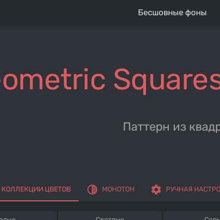
Бесшовные фоны
ometric Squares
Паттерн из квад
tonality
settings
КОЛЛЕКЦИИ ЦВЕТОВ
МОНОТОН
РУЧНАЯ НАСТР
елые
Светлые
Сер