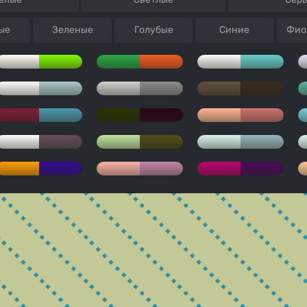
ые
Зеленые
Голубые
Синие
Фио