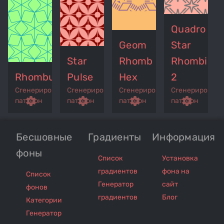
Quadro
Geom
Star
Star
Rhomb
Rhombic
Rhombushi
Pulse
Hex
2
Сгенерированный
Сгенерированный
Сгенерированный
Сгенерирован
p
remove_red_eye
settings
get_app
remove_red_eye
settings
get_app
remove_red_eye
settings
get_app
settings
паттерн
паттерн
паттерн
паттерн
Бесшовные
Градиенты
Информация
фоны
Список
Установка
градиентов
фона на
Список
Генератор
сайт
фонов
градиентов
Блог
Категории
Генератор