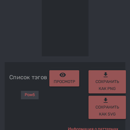
remove_red_eye
get_app
Список тэгов
ПРОСМОТР
СОХРАНИТЬ
КАК PNG
Ромб
get_app
СОХРАНИТЬ
КАК SVG
Информация о паттернах