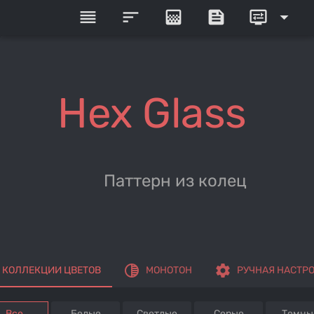
reorder
sort
gradient
feed
display_settings
arrow_drop_down
Hex Glass
Паттерн из колец
tonality
settings
КОЛЛЕКЦИИ ЦВЕТОВ
МОНОТОН
РУЧНАЯ НАСТР
Все
Белые
Светлые
Серые
Темны