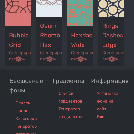
Geom
Rings
Bubble
Rhomb
Hexdash
Dashes
Grid
Hex
Wide
Edge
Сгенерированный
Сгенерированный
Сгенерированный
Сгенерирован
p
remove_red_eye
settings
get_app
remove_red_eye
settings
get_app
remove_red_eye
settings
get_app
settings
паттерн
паттерн
паттерн
паттерн
Бесшовные
Градиенты
Информация
фоны
Список
Установка
градиентов
фона на
Список
Генератор
сайт
фонов
градиентов
Блог
Категории
Генератор