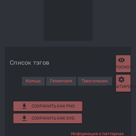
remove_red_eye
Список тэгов
ПРОСМОТР
settings
Кольца
Геометрия
Треугольник
РЕДАКТИРОВА
get_app
СОХРАНИТЬ КАК PNG
get_app
СОХРАНИТЬ КАК SVG
Информация о паттернах