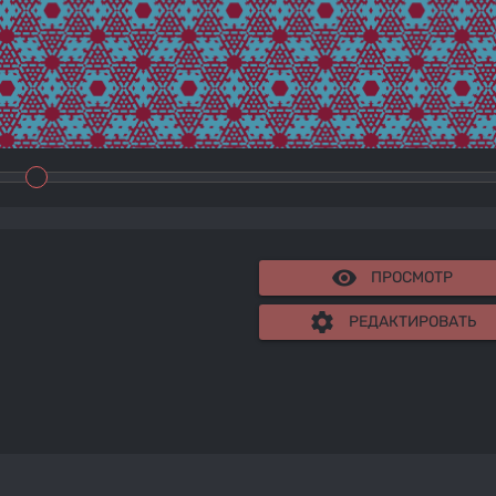
remove_red_eye
ПРОСМОТР
settings
РЕДАКТИРОВАТЬ