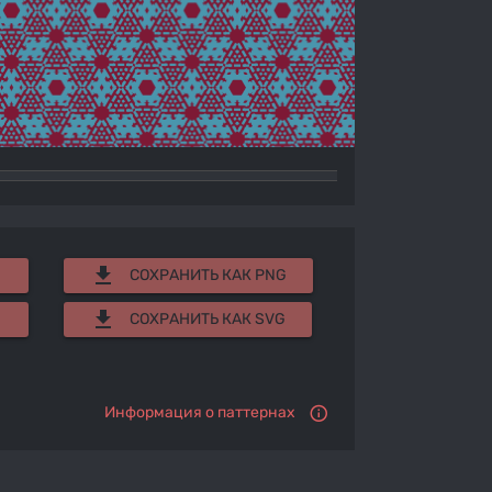
get_app
СОХРАНИТЬ КАК PNG
get_app
СОХРАНИТЬ КАК SVG
Информация о паттернах