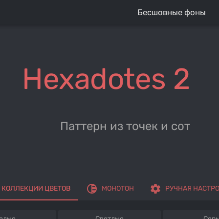
Бесшовные фоны
Hexadotes 2
Паттерн из точек и сот
tonality
settings
КОЛЛЕКЦИИ ЦВЕТОВ
МОНОТОН
РУЧНАЯ НАСТР
елые
Светлые
Сер