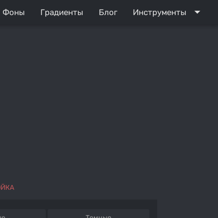
arrow_drop_down
Фоны
Градиенты
Блог
Инструменты
ОЙКА
ые
Темные