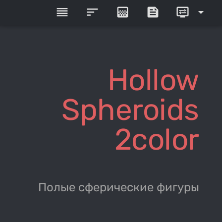
reorder
sort
gradient
feed
display_settings
arrow_drop_down
Hollow
Spheroids
2color
Полые сферические фигуры