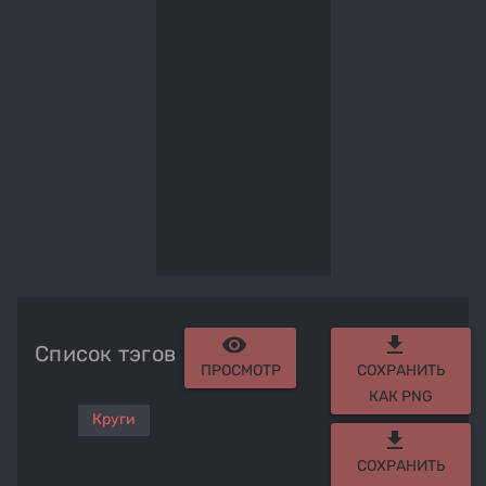
remove_red_eye
get_app
Список тэгов
ПРОСМОТР
СОХРАНИТЬ
КАК PNG
Круги
get_app
СОХРАНИТЬ