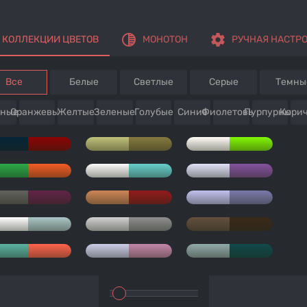
tonality
settings
КОЛЛЕКЦИИ ЦВЕТОВ
МОНОТОН
РУЧНАЯ НАСТР
Все
Белые
Светлые
Серые
Темны
сные
Оранжевые
Желтые
Зеленые
Голубые
Синие
Фиолетовые
Пурпурные
Кори