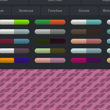
ые
Зеленые
Голубые
Синие
Фио