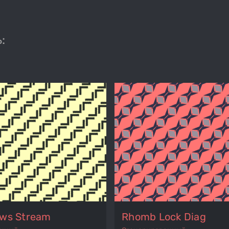
:
ows Stream
Rhomb Lock Diag