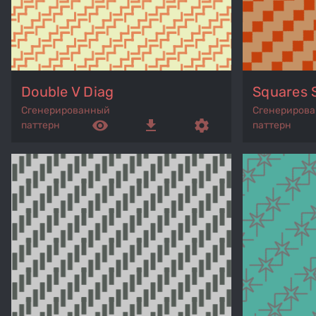
Double V Diag
Squares 
Сгенерированный
Сгенериров
remove_red_eye
get_app
settings
паттерн
паттерн