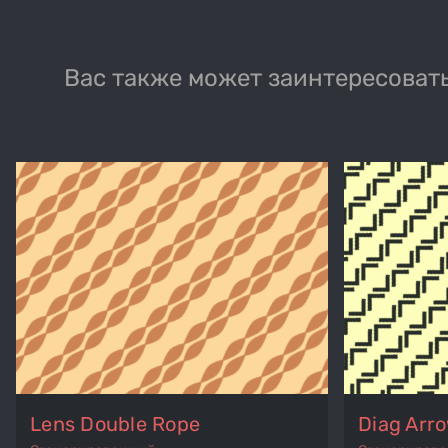
Вас также может заинтересовать
Lens Double Rope
Diag Arr