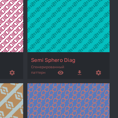
Semi Sphero Diag
Сгенерированный
settings
remove_red_eye
get_app
settings
паттерн