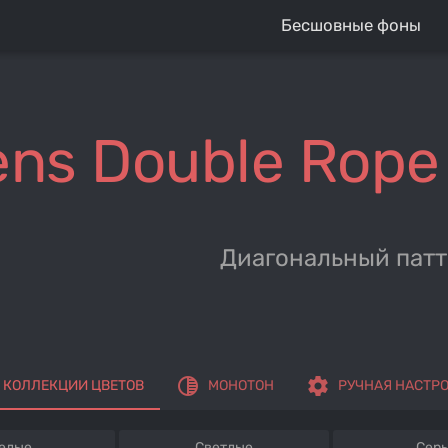
Бесшовные фоны
ens Double Rope
Диагональный пат
tonality
settings
КОЛЛЕКЦИИ ЦВЕТОВ
МОНОТОН
РУЧНАЯ НАСТР
елые
Светлые
Сер