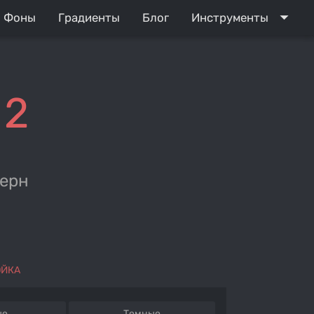
arrow_drop_down
Фоны
Градиенты
Блог
Инструменты
 2
терн
ОЙКА
ые
Темные