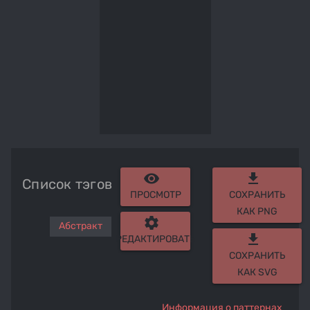
remove_red_eye
get_app
Список тэгов
ПРОСМОТР
СОХРАНИТЬ
КАК PNG
settings
Абстракт
get_app
РЕДАКТИРОВАТЬ
СОХРАНИТЬ
КАК SVG
Информация о паттернах