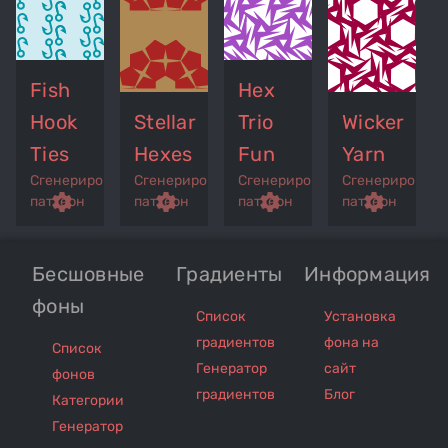
Fish
Hex
Hook
Stellar
Trio
Wicker
Ties
Hexes
Fun
Yarn
Сгенерированный
Сгенерированный
Сгенерированный
Сгенерирован
p
remove_red_eye
settings
get_app
remove_red_eye
settings
get_app
remove_red_eye
settings
get_app
settings
паттерн
паттерн
паттерн
паттерн
Бесшовные
Градиенты
Информация
фоны
Список
Установка
градиентов
фона на
Список
Генератор
сайт
фонов
градиентов
Блог
Категории
Генератор