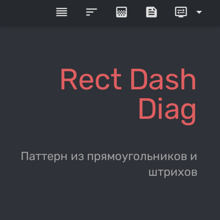
reorder
sort
gradient
feed
display_settings
arrow_drop_down
Rect Dash
Diag
Паттерн из прямоугольников и
штрихов