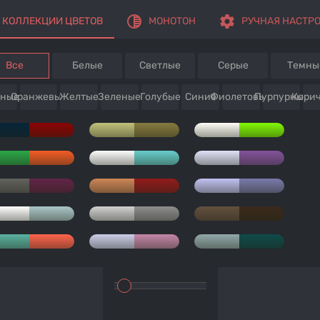
tonality
settings
КОЛЛЕКЦИИ ЦВЕТОВ
МОНОТОН
РУЧНАЯ НАСТР
Все
Белые
Светлые
Серые
Темны
сные
Оранжевые
Желтые
Зеленые
Голубые
Синие
Фиолетовые
Пурпурные
Кори