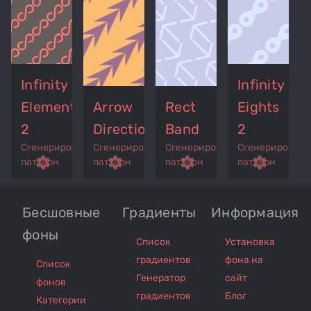
Infinity
Infinity
Elements
Arrow
Rect
Eights
2
Direction
Band
2
Сгенерированный
Сгенерированный
Сгенерированный
Сгенерирован
p
remove_red_eye
settings
get_app
remove_red_eye
settings
get_app
remove_red_eye
settings
get_app
settings
паттерн
паттерн
паттерн
паттерн
Бесшовные
Градиенты
Информация
фоны
Список
Установка
градиентов
фона на
Список
Генератор
сайт
фонов
градиентов
Блог
Категории