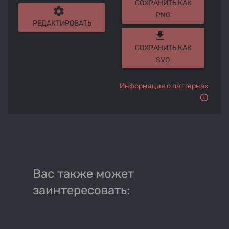
СОХРАНИТЬ КАК
settings
PNG
РЕДАКТИРОВАТЬ
get_app
СОХРАНИТЬ КАК
SVG
Информация о паттернах
Вас также может
заинтересовать: