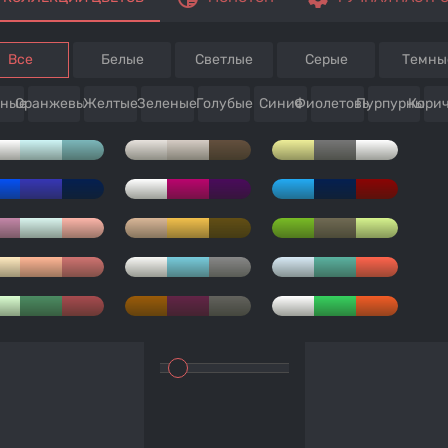
Все
Белые
Светлые
Серые
Темны
сные
Оранжевые
Желтые
Зеленые
Голубые
Синие
Фиолетовые
Пурпурные
Кори