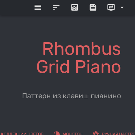
reorder
sort
gradient
feed
display_settings
arrow_drop_down
Rhombus
Grid Piano
Паттерн из клавиш пианино
tonality
settings
КОЛЛЕКЦИИ ЦВЕТОВ
МОНОТОН
РУЧНАЯ НАСТР