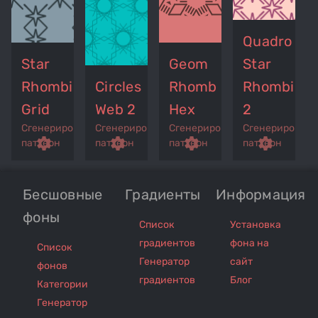
Quadro
Star
Geom
Star
Rhombic
Circles
Rhomb
Rhombic
Grid
Web 2
Hex
2
Сгенерированный
Сгенерированный
Сгенерированный
Сгенерирован
p
remove_red_eye
settings
get_app
remove_red_eye
settings
get_app
remove_red_eye
settings
get_app
settings
паттерн
паттерн
паттерн
паттерн
Бесшовные
Градиенты
Информация
фоны
Список
Установка
градиентов
фона на
Список
Генератор
сайт
фонов
градиентов
Блог
Категории
Генератор