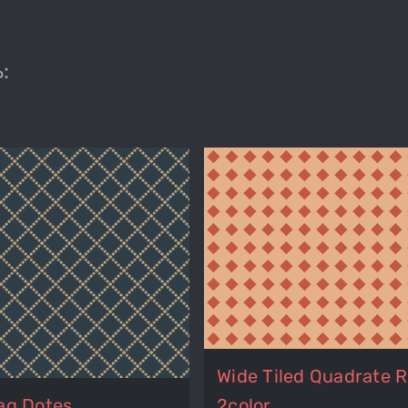
:
Wide Tiled Quadrate 
ag Dotes
2color