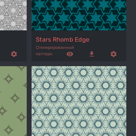
Stars Rhomb Edge
Сгенерированный
settings
remove_red_eye
get_app
settings
паттерн