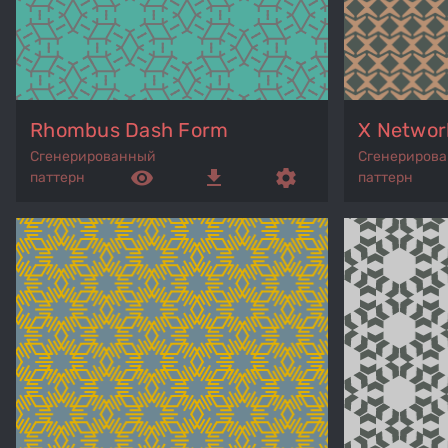
Rhombus Dash Form
X Networ
Сгенерированный
Сгенериров
remove_red_eye
get_app
settings
паттерн
паттерн