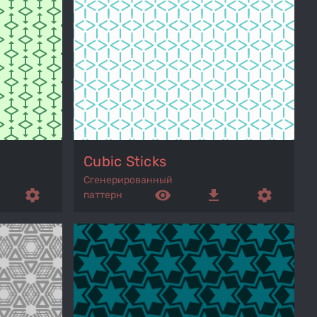
Cubic Sticks
Сгенерированный
settings
remove_red_eye
get_app
settings
паттерн