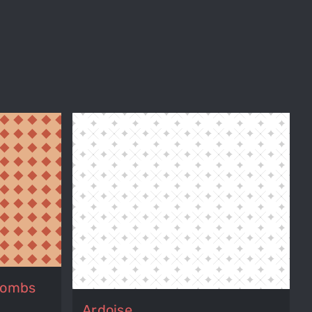
Rombs
Ardoise