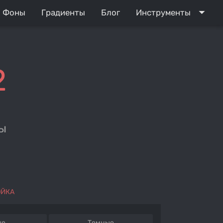
arrow_drop_down
Фоны
Градиенты
Блог
Инструменты
2
ы
ОЙКА
ые
Темные