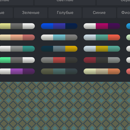
ые
Зеленые
Голубые
Синие
Фио