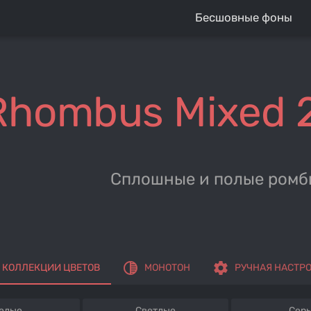
Бесшовные фоны
Rhombus Mixed 
Сплошные и полые ромб
tonality
settings
КОЛЛЕКЦИИ ЦВЕТОВ
МОНОТОН
РУЧНАЯ НАСТР
елые
Светлые
Сер