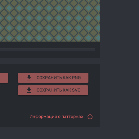
get_app
СОХРАНИТЬ КАК PNG
get_app
СОХРАНИТЬ КАК SVG
Информация о паттернах