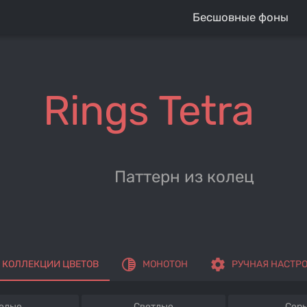
Бесшовные фоны
Rings Tetra
Паттерн из колец
tonality
settings
КОЛЛЕКЦИИ ЦВЕТОВ
МОНОТОН
РУЧНАЯ НАСТР
елые
Светлые
Сер