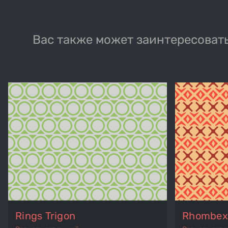
Вас также может заинтересовать
Rings Trigon
Rhombex