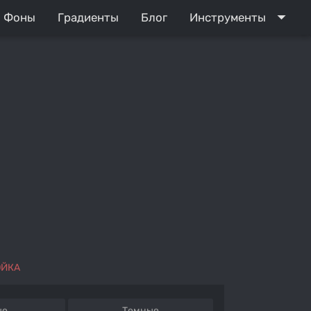
arrow_drop_down
Фоны
Градиенты
Блог
Инструменты
ОЙКА
ые
Темные