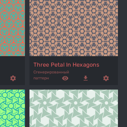
Three Petal In Hexagons
Сгенерированный
settings
remove_red_eye
get_app
settings
паттерн