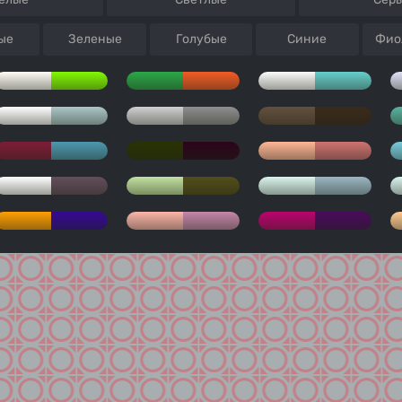
ые
Зеленые
Голубые
Синие
Фио