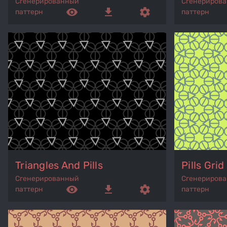
Сгенерированный
Сгенериров
remove_red_eye
get_app
settings
паттерн
паттерн
Triangles And Pills
Pills Grid
Сгенерированный
Сгенериров
remove_red_eye
get_app
settings
паттерн
паттерн