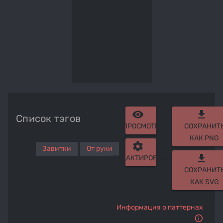
remove_red_eye
get_app
Список тэгов
ПРОСМОТР
СОХРАНИТ
КАК PNG
settings
Завитки
От руки
get_app
РЕДАКТИРОВАТЬ
СОХРАНИТ
КАК SVG
Информация о паттернах