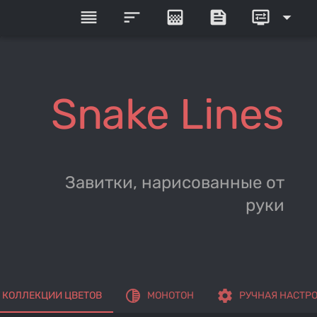
reorder
sort
gradient
feed
display_settings
arrow_drop_down
Snake Lines
Завитки, нарисованные от
руки
tonality
settings
КОЛЛЕКЦИИ ЦВЕТОВ
МОНОТОН
РУЧНАЯ НАСТР