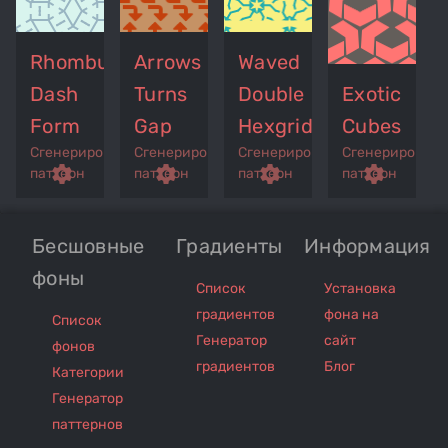
Rhombus
Arrows
Waved
Dash
Turns
Double
Exotic
Form
Gap
Hexgrid
Cubes
Сгенерированный
Сгенерированный
Сгенерированный
Сгенерирован
p
remove_red_eye
settings
get_app
remove_red_eye
settings
get_app
remove_red_eye
settings
get_app
settings
паттерн
паттерн
паттерн
паттерн
Бесшовные
Градиенты
Информация
фоны
Список
Установка
градиентов
фона на
Список
Генератор
сайт
фонов
градиентов
Блог
Категории
Генератор
паттернов