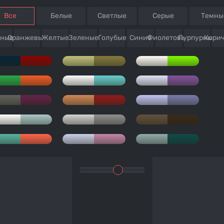
Все
Белые
Светлые
Серые
Темны
сные
Оранжевые
Желтые
Зеленые
Голубые
Синие
Фиолетовые
Пурпурные
Кори