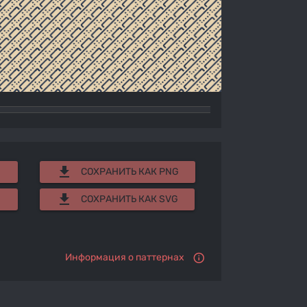
get_app
СОХРАНИТЬ КАК PNG
get_app
СОХРАНИТЬ КАК SVG
Информация о паттернах