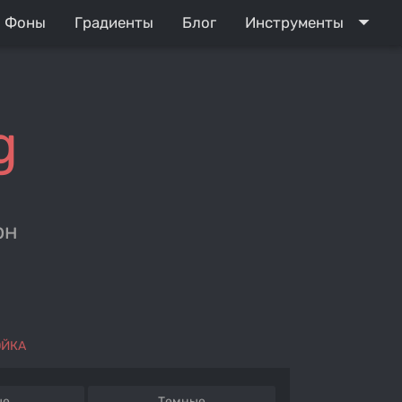
arrow_drop_down
Фоны
Градиенты
Блог
Инструменты
g
рн
ОЙКА
ые
Темные