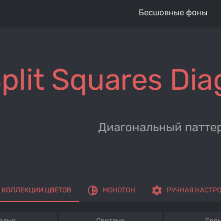
Бесшовные фоны
plit Squares Dia
Диагональный патте
tonality
settings
КОЛЛЕКЦИИ ЦВЕТОВ
МОНОТОН
РУЧНАЯ НАСТР
елые
Светлые
Сер