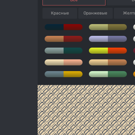
Красные
Оранжевые
Желт