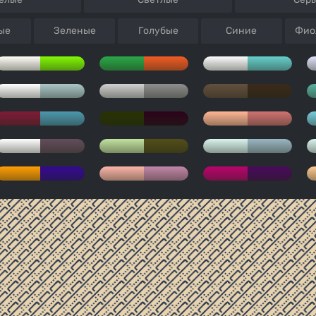
ые
Зеленые
Голубые
Синие
Фио