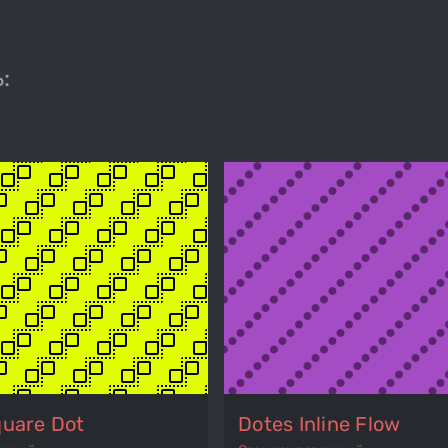
:
quare Dot
Dotes Inline Flow