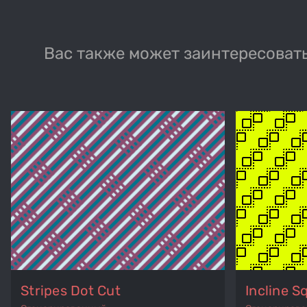
Вас также может заинтересовать
Stripes Dot Cut
Incline S