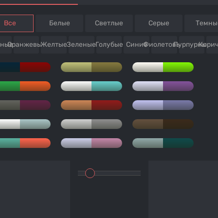
Все
Белые
Светлые
Серые
Темны
сные
Оранжевые
Желтые
Зеленые
Голубые
Синие
Фиолетовые
Пурпурные
Кори