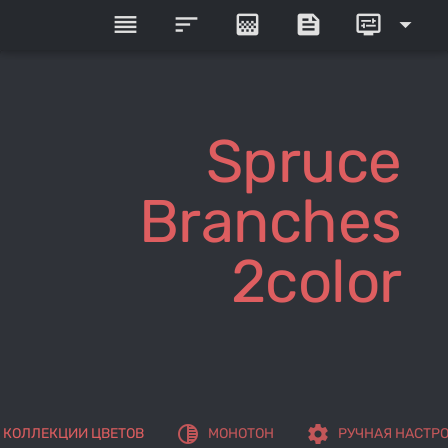
reorder
sort
gradient
feed
display_settings
arrow_drop_down
Spruce
Branches
2color
tonality
settings
КОЛЛЕКЦИИ ЦВЕТОВ
МОНОТОН
РУЧНАЯ НАСТР