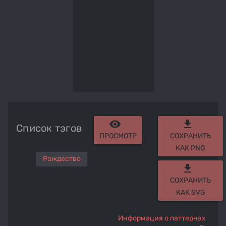
remove_red_eye
get_app
Список тэгов
ПРОСМОТР
СОХРАНИТЬ
КАК PNG
Рождество
get_app
СОХРАНИТЬ
КАК SVG
Информация о паттернах