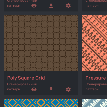
Сгенерированный
Сгенериров
remove_red_eye
get_app
settings
паттерн
паттерн
Poly Square Grid
Pressure
Сгенерированный
Сгенериров
remove_red_eye
get_app
settings
паттерн
паттерн