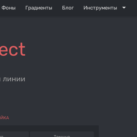
arrow_drop_down
Фоны
Градиенты
Блог
Инструменты
ect
и линии
ОЙКА
ые
Темные