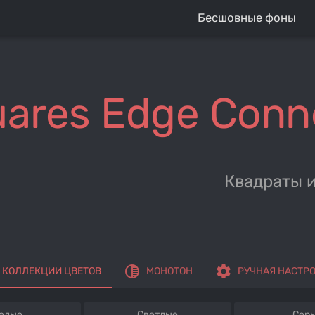
Бесшовные фоны
ares Edge Conn
Квадраты 
tonality
settings
КОЛЛЕКЦИИ ЦВЕТОВ
МОНОТОН
РУЧНАЯ НАСТР
елые
Светлые
Сер