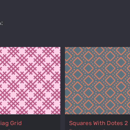
:
iag Grid
Squares With Dotes 2