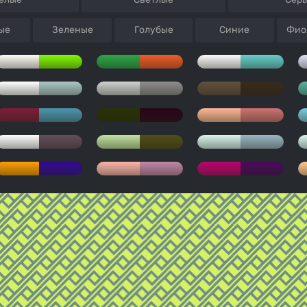
ые
Зеленые
Голубые
Синие
Фио