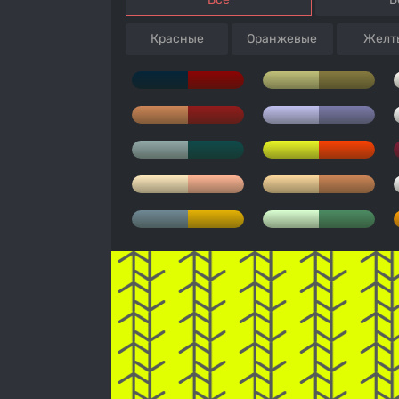
Красные
Оранжевые
Желт