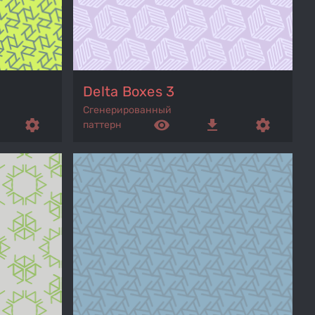
Delta Boxes 3
Сгенерированный
settings
remove_red_eye
get_app
settings
паттерн