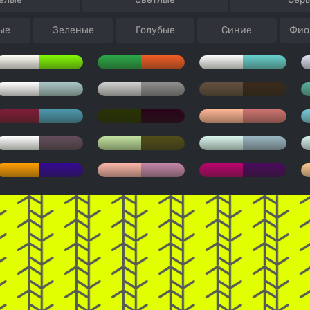
ые
Зеленые
Голубые
Синие
Фио