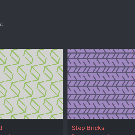
:
d
Step Bricks