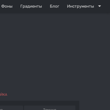
arrow_drop_down
Фоны
Градиенты
Блог
Инструменты
ОЙКА
ые
Темные