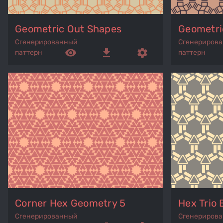
Geometric Out Shapes
Geometri
Сгенерированный
Сгенериров
remove_red_eye
get_app
settings
паттерн
паттерн
Corner Hex Geometry 5
Hex Trio 
Сгенерированный
Сгенериров