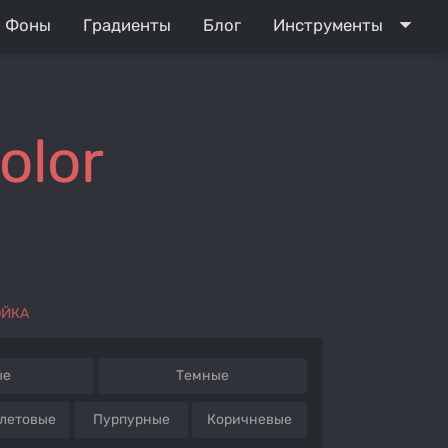
arrow_drop_down
Фоны
Градиенты
Блог
Инструменты
olor
ОЙКА
ые
Темные
летовые
Пурпурные
Коричневые