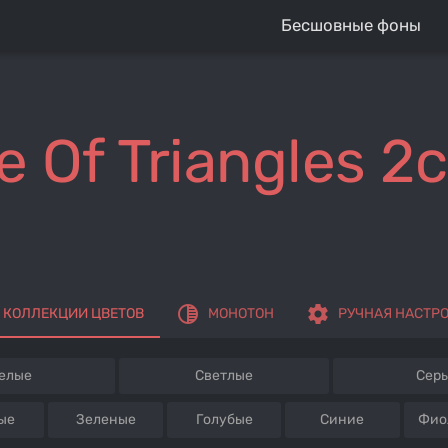
Бесшовные фоны
e Of Triangles 2c
tonality
settings
КОЛЛЕКЦИИ ЦВЕТОВ
МОНОТОН
РУЧНАЯ НАСТР
елые
Светлые
Сер
ые
Зеленые
Голубые
Синие
Фио