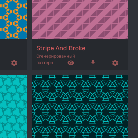
Stripe And Broke
Сгенерированный
settings
remove_red_eye
get_app
settings
паттерн