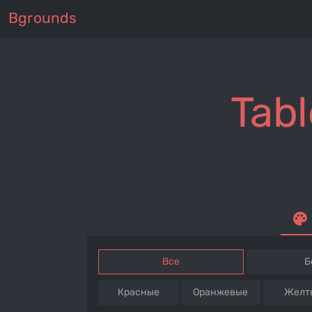
Bgrounds
Tabl
palette
Все
Б
Красные
Оранжевые
Желт