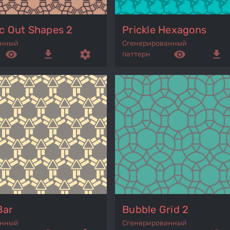
c Out Shapes 2
Prickle Hexagons
анный
Сгенерированный
remove_red_eye
get_app
settings
remove_red_eye
get_app
паттерн
Bar
Bubble Grid 2
анный
Сгенерированный