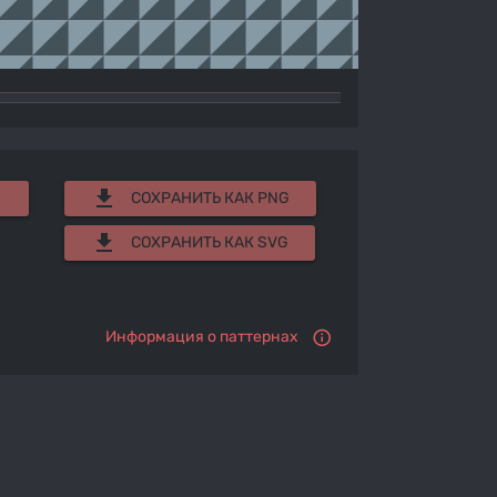
get_app
СОХРАНИТЬ КАК PNG
get_app
СОХРАНИТЬ КАК SVG
Информация о паттернах