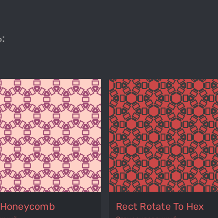
:
o Honeycomb
Rect Rotate To Hex