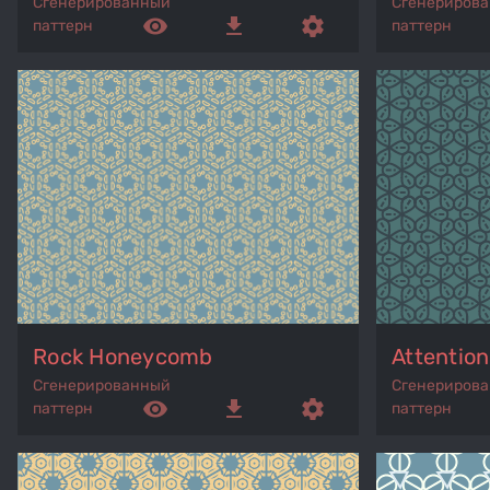
Сгенерированный
Сгенериров
remove_red_eye
get_app
settings
паттерн
паттерн
Rock Honeycomb
Attentio
Сгенерированный
Сгенериров
remove_red_eye
get_app
settings
паттерн
паттерн