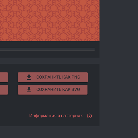
get_app
СОХРАНИТЬ КАК PNG
get_app
СОХРАНИТЬ КАК SVG
Информация о паттернах