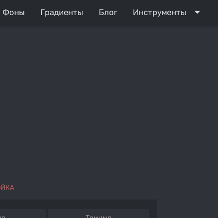
arrow_drop_down
Фоны
Градиенты
Блог
Инструменты
ОЙКА
ые
Темные