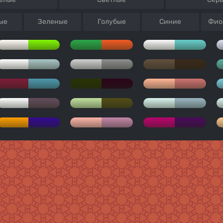
ые
Зеленые
Голубые
Синие
Фио