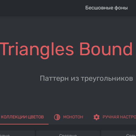
Бесшовные фоны
Triangles Bound
Паттерн из треугольников
tonality
settings
КОЛЛЕКЦИИ ЦВЕТОВ
МОНОТОН
РУЧНАЯ НАСТР
елые
Светлые
Сер