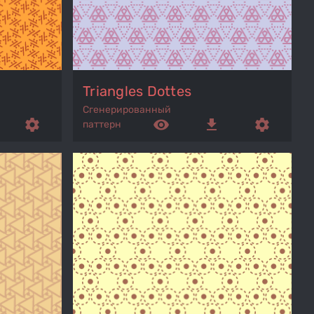
Triangles Dottes
Сгенерированный
settings
remove_red_eye
get_app
settings
паттерн