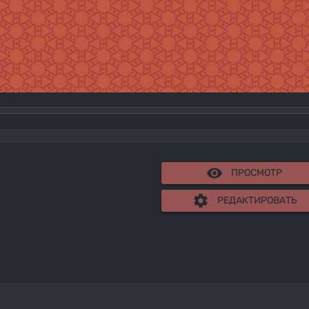
remove_red_eye
ПРОСМОТР
settings
РЕДАКТИРОВАТЬ