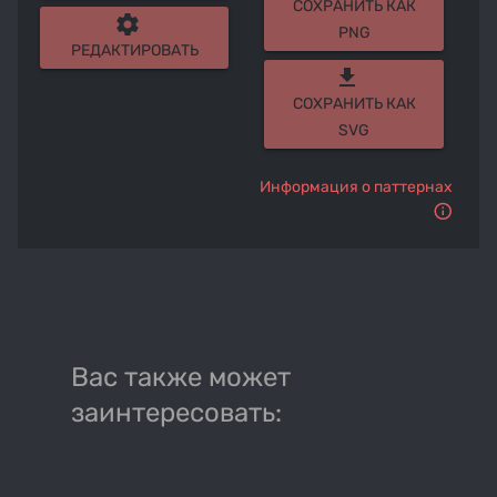
СОХРАНИТЬ КАК
settings
PNG
РЕДАКТИРОВАТЬ
get_app
СОХРАНИТЬ КАК
SVG
Информация о паттернах
Вас также может
заинтересовать: