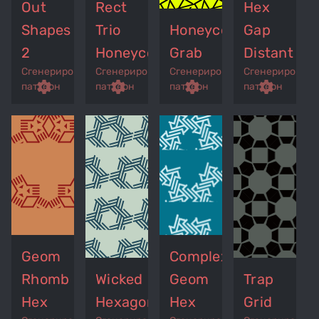
Out
Rect
Hex
Shapes
Trio
Honeycomb
Gap
2
Honeycomb
Grab
Distant
Сгенерированный
Сгенерированный
Сгенерированный
Сгенерирован
p
remove_red_eye
settings
get_app
remove_red_eye
settings
get_app
remove_red_eye
settings
get_app
settings
паттерн
паттерн
паттерн
паттерн
Geom
Complex
Rhomb
Wicked
Geom
Trap
Hex
Hexagones
Hex
Grid