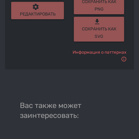
СОХРАНИТЬ КАК
settings
PNG
РЕДАКТИРОВАТЬ
get_app
СОХРАНИТЬ КАК
SVG
Информация о паттернах
Вас также может
заинтересовать: